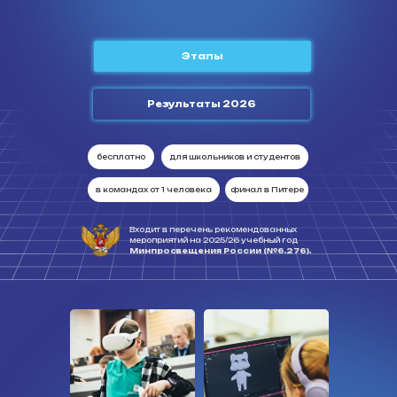
Этапы
Результаты 2026
бесплатно
для школьников и студентов
в командах от 1 человека
финал в Питере
Входит в перечень рекомендованных
мероприятий на 2025/26 учебный год
Минпросвещения России (№6.276).