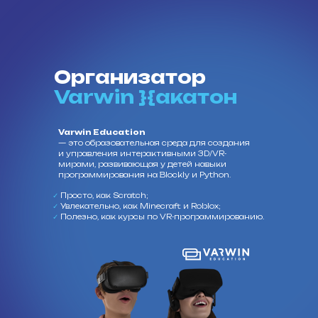
Организатор
Varwin }{акатон
Varwin Education
— это образовательная среда для создания
и управления интерактивными 3D/VR-
мирами, развивающая у детей навыки
программирования на Blockly и Python.
✓
Просто, как Scratch;
✓
Увлекательно, как Minecraft и Roblox;
✓
Полезно, как курсы по VR-программированию.