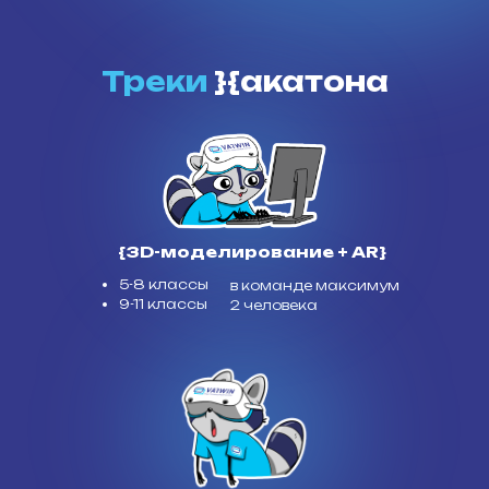
Треки
}{акатона
{3D-моделирование + AR}
5-8 классы
в команде максимум
9-11 классы
2 человека